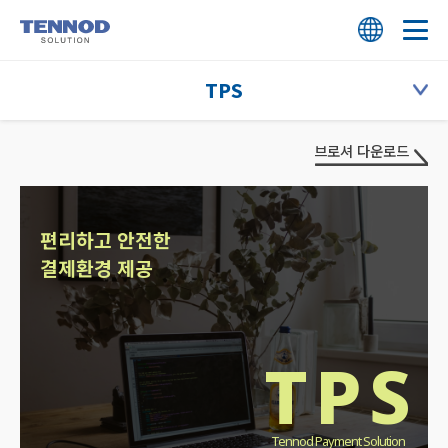
HOME
TPS
회사 소개
T.CRM
브로셔 다운로드
회사 소개
솔루션
TMS
편리하고 안전한
연혁
T.CRM
고객 지원
결제환경 제공
TBS
핵심 역량
TMS
상담 신청
TPF
비전과 미션
TBS
TPS
인재 채용
ESG
TPS
오시는 길
고객사
TPF
Tennod Payment Solution