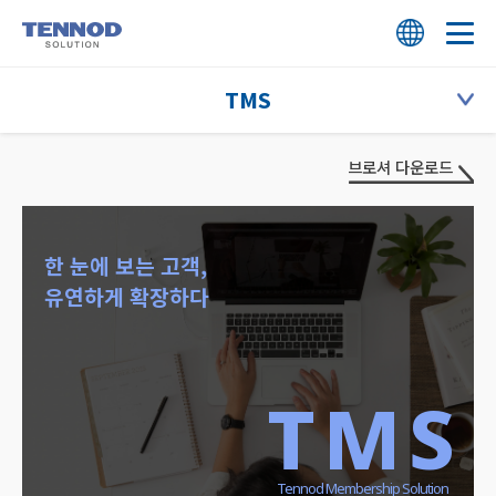
HOME
TMS
회사 소개
T.CRM
브로셔 다운로드
회사 소개
솔루션
TBS
한 눈에 보는 고객,
연혁
T.CRM
고객 지원
유연하게 확장하다
TPS
핵심 역량
TMS
상담 신청
TPF
비전과 미션
TBS
TMS
인재 채용
ESG
TPS
오시는 길
고객사
TPF
Tennod Membership Solution