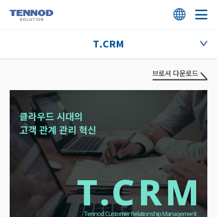
T.CRM
HOME
회사 소개
TMS
브로셔 다운로드
회사 소개
솔루션
TBS
클라우드 시대의
연혁
T.CRM
고객 지원
고객 관계 관리 혁신
TPS
핵심 역량
TMS
상담 신청
TPF
비전과 미션
TBS
T.CRM
인재 채용
ESG
TPS
오시는 길
고객사
TPF
Tennod Customer Relationship Management