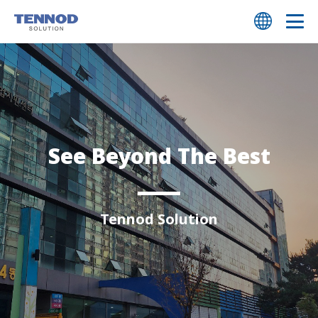
HOME
회사 소개
회사 소개
솔루션
See Beyond The Best
연혁
T.CRM
고객 지원
핵심 역량
TMS
Tennod Solution
상담 신청
비전과 미션
TBS
인재 채용
ESG
TPS
오시는 길
고객사
TPF