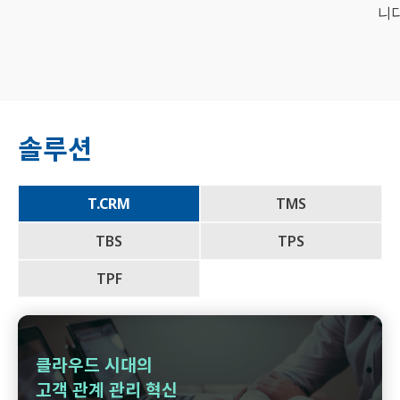
니다
솔루션
T.CRM
TMS
TBS
TPS
TPF
클라우드 시대의
고객 관계 관리 혁신